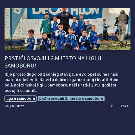
PRSTIĆI OSVOJILI 2.MJESTO NA LIGI U
SAMOBORU!
Nije prošlo dugo od zadnjeg slavlja, a evo opet su nas naši
maleni oduševili! Na vrlo dobro organiziranoj i kvalitetom
odličnoj zimskoj ligi u Samoboru, naši Prstići 2013. godište
osvojili su odlič...
liga u samoboru
prstići osvojili 2. mjesto u samoboru
velj 17, 2022
0
2622