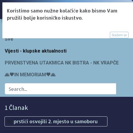
Koristimo samo nužne kolačiće kako bismo Vam
pružili bolje korisničko iskustvo.
Blogs:
Slažem se
Sve
Vijesti - klupske aktualnosti
PRVENSTVENA UTAKMICA NK BISTRA - NK VRAPČE
🙏🖤IN MEMORIAM🖤🙏
1 Članak
prstići osvojili 2. mjesto u samoboru
×