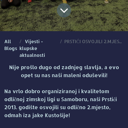
All
Vijesti -
PRSTIĆI OSVOJILI 2.MJESTO NA LIGI U SAMOBORU!
Blogs
klupske
aktualnosti
Nije prošlo dugo od zadnjeg slavlja, a evo
opet su nas naši maleni oduševili!
Na vrlo dobro organiziranoj i kvalitetom
odličnoj zimskoj ligi u Samoboru, naši Prstići
2013. godište osvojili su odlično 2.mjesto,
odmah iza jake Kustošije!