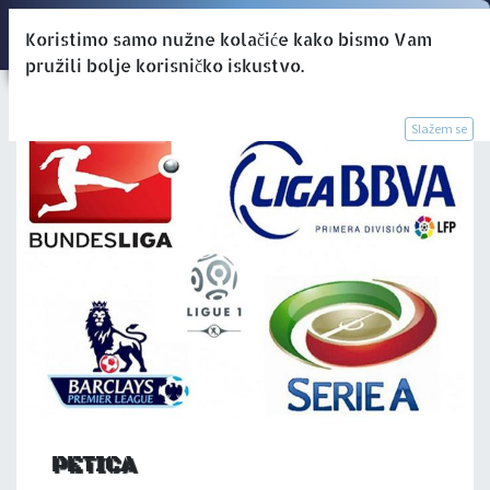
Koristimo samo nužne kolačiće kako bismo Vam
pružili bolje korisničko iskustvo.
Slažem se
PETICA