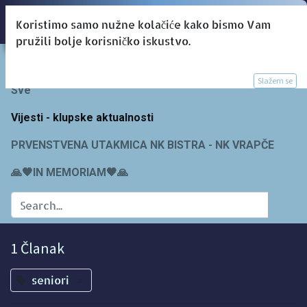
Koristimo samo nužne kolačiće kako bismo Vam
pružili bolje korisničko iskustvo.
Blogs:
Slažem se
Sve
Vijesti - klupske aktualnosti
PRVENSTVENA UTAKMICA NK BISTRA - NK VRAPČE
🙏🖤IN MEMORIAM🖤🙏
1 Članak
seniori
×