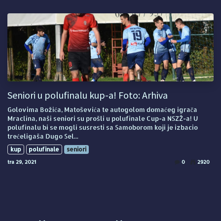
Seniori u polufinalu kup-a! Foto: Arhiva
Golovima Božića, Matoševića te autogolom domaćeg igrača
Mraclina, naši seniori su prošli u polufinale Cup-a NSZŽ-a! U
polufinalu bi se mogli susresti sa Samoborom koji je izbacio
trećeligaša Dugo Sel...
kup
polufinale
seniori
tra 29, 2021
0
2920